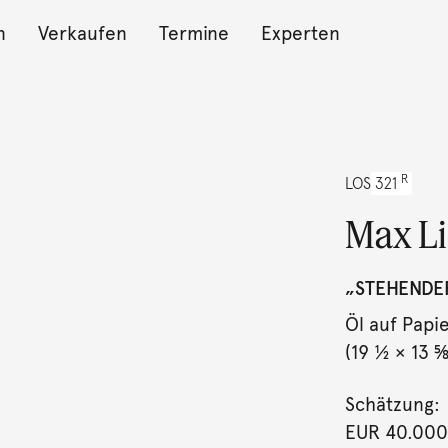
n
Verkaufen
Termine
Experten
R
LOS
321
Max L
„STEHENDER
Öl auf Papi
(19 ½ × 13 ⅝ 
Schätzung:
EUR 40.000