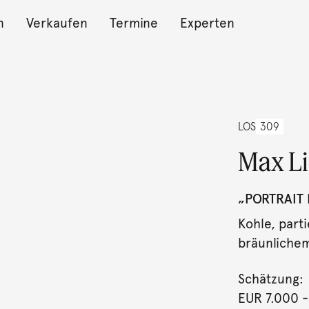
n
Verkaufen
Termine
Experten
LOS
309
Max L
„PORTRAIT 
Kohle, parti
bräunlichem 
Schätzung:
EUR 7.000
-