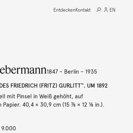
Entdecken
Kontakt
EN
iebermann
1847 – Berlin – 1935
DES FRIEDRICH (FRITZ) GURLITT“. UM 1892
ell mit Pinsel in Weiß gehöht, auf
Papier. 40,4 × 30,9 cm (15 ⅞ × 12 ⅛ in.).
 9.000