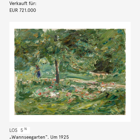
Verkauft für:
EUR 721.000
N
LOS
5
„Wannseegarten“. Um 1925