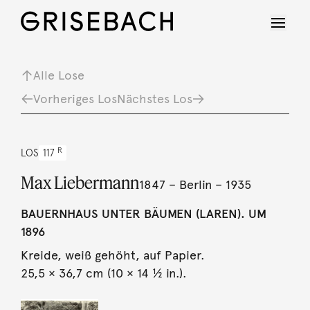
Alle Lose
Vorheriges Los
Nächstes Los
R
LOS
117
Max Liebermann
1847 – Berlin – 1935
BAUERNHAUS UNTER BÄUMEN (LAREN). UM
1896
Kreide, weiß gehöht, auf Papier.
25,5 × 36,7 cm (10 × 14 ½ in.).