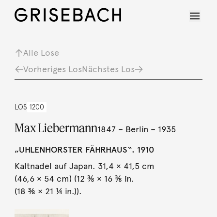
Alle Lose
Vorheriges Los
Nächstes Los
LOS
1200
Max Liebermann
1847 – Berlin – 1935
„UHLENHORSTER FÄHRHAUS“. 1910
Kaltnadel auf Japan. 31,4 × 41,5 cm
(46,6 × 54 cm) (12 ⅜ × 16 ⅜ in.
(18 ⅜ × 21 ¼ in.)).