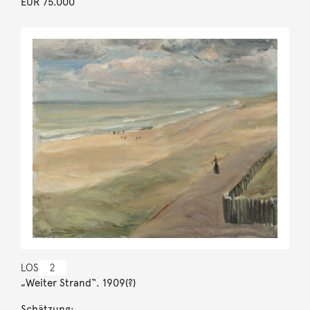
EUR 75.000
LOS
2
„Weiter Strand“. 1909(?)
Schätzung: