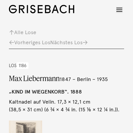
Alle Lose
Vorheriges Los
Nächstes Los
LOS
1186
Max Liebermann
1847 – Berlin – 1935
„KIND IM WIEGENKORB“. 1888
Kaltnadel auf Velin. 17,3 × 12,1 cm
(38,5 × 31 cm) (6 ¾ × 4 ¾ in. (15 ⅛ × 12 ¼ in.)).