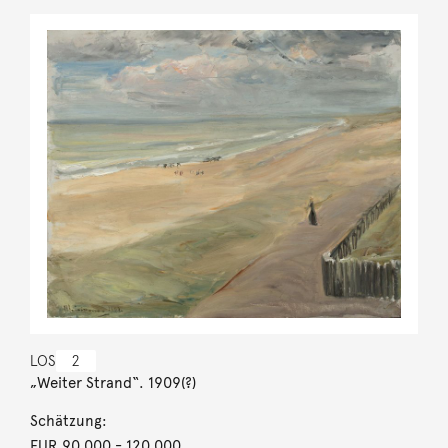
LOS
2
„Weiter Strand“. 1909(?)
Schätzung:
EUR 90.000
- 120.000