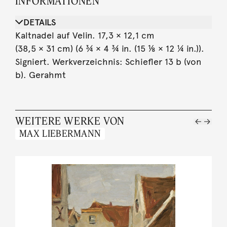
INFORMATIONEN
DETAILS
Kaltnadel auf Velin. 17,3 × 12,1 cm
(38,5 × 31 cm) (6 ¾ × 4 ¾ in. (15 ⅛ × 12 ¼ in.)).
Signiert. Werkverzeichnis: Schiefler 13 b (von
b). Gerahmt
WEITERE WERKE VON
MAX LIEBERMANN