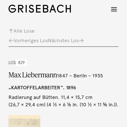
Alle Lose
Vorheriges Los
Nächstes Los
LOS
829
Max Liebermann
1847 – Berlin – 1935
„KARTOFFELARBEITER“. 1896
Radierung auf Bütten. 11,4 × 15,7 cm
(26,7 × 29,4 cm) (4 ½ × 6 ⅛ in. (10 ½ × 11 ⅝ in.)).