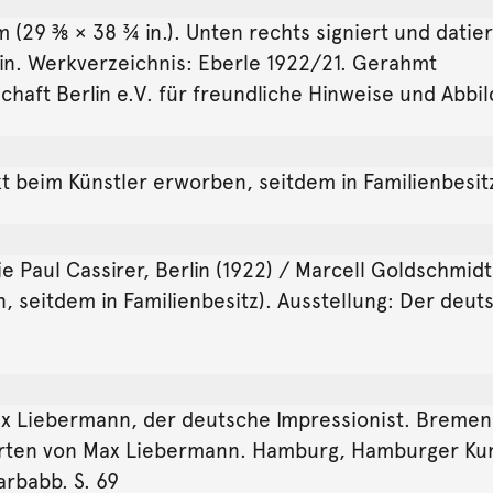
cm (29 ⅜ × 38 ¾ in.). Unten rechts signiert und dat
rlin. Werkverzeichnis: Eberle 1922/21. Gerahmt
aft Berlin e.V. für freundliche Hinweise und Abbi
 beim Künstler erworben, seitdem in Familienbesit
ie Paul Cassirer, Berlin (1922) / Marcell Goldschmid
seitdem in Familienbesitz). Ausstellung: Der deuts
ax Liebermann, der deutsche Impressionist. Bremen, 
arten von Max Liebermann. Hamburg, Hamburger Kunst
arbabb. S. 69