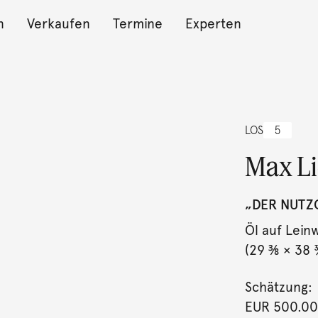
n
Verkaufen
Termine
Experten
LOS
5
Max L
„DER NUTZ
Öl auf Lein
(29 ⅜ × 38 ¾
Schätzung:
EUR 500.0