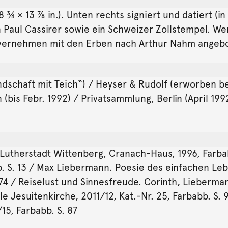
 ¾ × 13 ⅞ in.). Unten rechts signiert und datiert (i
on Paul Cassirer sowie ein Schweizer Zollstempel. W
nvernehmen mit den Erben nach Arthur Nahm angebo
Landschaft mit Teich“) / Heyser & Rudolf (erworben b
is Febr. 1992) / Privatsammlung, Berlin (April 1992
Lutherstadt Wittenberg, Cranach-Haus, 1996, Farba
 S. 13 / Max Liebermann. Poesie des einfachen Lebe
 74 / Reiselust und Sinnesfreude. Corinth, Lieberma
 Jesuitenkirche, 2011/12, Kat.-Nr. 25, Farbabb. S. 
15, Farbabb. S. 87