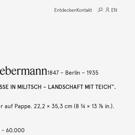
Entdecken
Kontakt
EN
iebermann
1847 – Berlin – 1935
SE IN MILITSCH – LANDSCHAFT MIT TEICH“. 1
r auf Pappe. 22,2 × 35,3 cm (8 ¾ × 13 ⅞ in.).
- 60.000