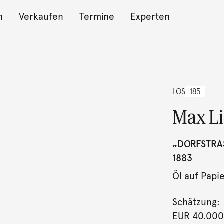
n
Verkaufen
Termine
Experten
LOS
185
Max L
„DORFSTRAS
883
Öl auf Papie
Schätzung:
EUR 40.000