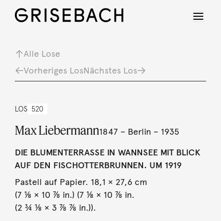
Alle Lose
Vorheriges Los
Nächstes Los
LOS
520
Max Liebermann
1847 – Berlin – 1935
DIE BLUMENTERRASSE IN WANNSEE MIT BLICK
AUF DEN FISCHOTTERBRUNNEN. UM 1919
Pastell auf Papier. 18,1 × 27,6 cm
(7 ⅛ × 10 ⅞ in.) (7 ⅛ × 10 ⅞ in.
(2 ¾ ⅛ × 3 ⅞ ⅞ in.)).