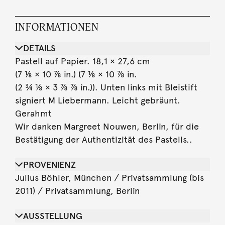
INFORMATIONEN
DETAILS
Pastell auf Papier. 18,1 × 27,6 cm
(7 ⅛ × 10 ⅞ in.) (7 ⅛ × 10 ⅞ in.
(2 ¾ ⅛ × 3 ⅞ ⅞ in.)). Unten links mit Bleistift
signiert M Liebermann. Leicht gebräunt.
Gerahmt
Wir danken Margreet Nouwen, Berlin, für die
Bestätigung der Authentizität des Pastells..
PROVENIENZ
Julius Böhler, München / Privatsammlung (bis
2011) / Privatsammlung, Berlin
AUSSTELLUNG