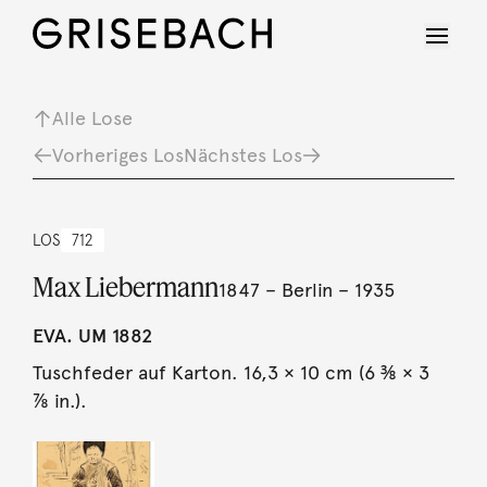
Alle Lose
Vorheriges Los
Nächstes Los
LOS
712
Max Liebermann
1847 – Berlin – 1935
EVA. UM 1882
Tuschfeder auf Karton. 16,3 × 10 cm (6 ⅜ × 3
⅞ in.).