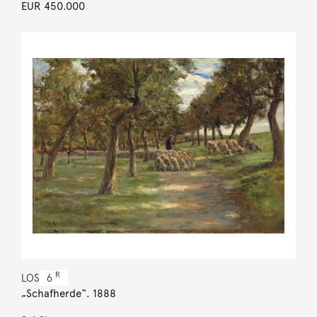
EUR 450.000
R
LOS
6
„Schafherde“. 1888