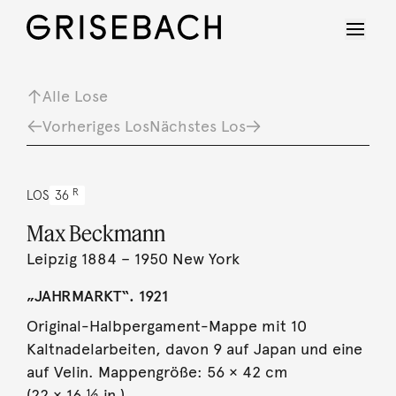
Alle Lose
Vorheriges Los
Nächstes Los
R
LOS
36
Max Beckmann
Leipzig 1884 – 1950 New York
„JAHRMARKT“. 1921
Original-Halbpergament-Mappe mit 10
Kaltnadelarbeiten, davon 9 auf Japan und eine
auf Velin. Mappengröße: 56 × 42 cm
(22 × 16 ½ in.).