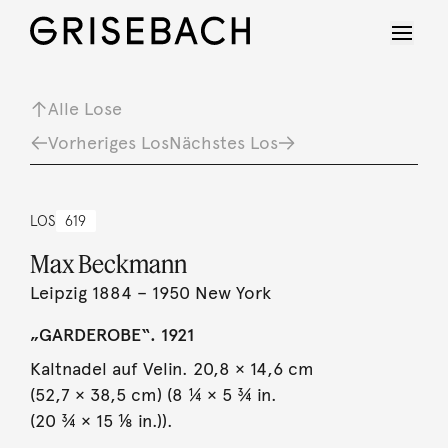
Alle Lose
Vorheriges Los
Nächstes Los
LOS
619
Max Beckmann
Leipzig 1884 – 1950 New York
„GARDEROBE“. 1921
Kaltnadel auf Velin. 20,8 × 14,6 cm
(52,7 × 38,5 cm) (8 ¼ × 5 ¾ in.
(20 ¾ × 15 ⅛ in.)).