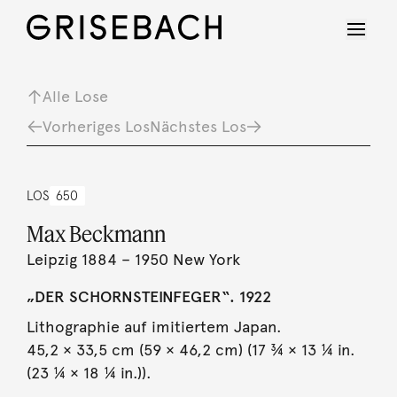
Alle Lose
Vorheriges Los
Nächstes Los
LOS
650
Max Beckmann
Leipzig 1884 – 1950 New York
„DER SCHORNSTEINFEGER“. 1922
Lithographie auf imitiertem Japan.
45,2 × 33,5 cm (59 × 46,2 cm) (17 ¾ × 13 ¼ in.
(23 ¼ × 18 ¼ in.)).