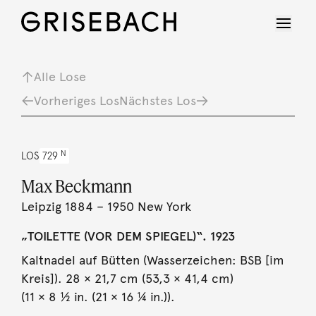
Alle Lose
Vorheriges Los
Nächstes Los
N
LOS
729
Max Beckmann
Leipzig 1884 – 1950 New York
„TOILETTE (VOR DEM SPIEGEL)“. 1923
Kaltnadel auf Bütten (Wasserzeichen: BSB [im
Kreis]). 28 × 21,7 cm (53,3 × 41,4 cm)
(11 × 8 ½ in. (21 × 16 ¼ in.)).