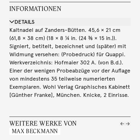
INFORMATIONEN
DETAILS
Kaltnadel auf Zanders-Bütten. 45,6 × 21 cm
(61,8 × 38 cm) (18 × 8 ¼ in. (24 ⅜ × 15 in.)).
Signiert, betitelt, bezeichnet und (später) mit
Widmung versehen: (Probedruck) für Quappi.
Werkverzeichnis: Hofmaier 302 A. (von B.d.).
Einer der wenigen Probeabzüge vor der Auflage
von mindestens 35 teilweise numerierten
Exemplaren. Wohl Verlag Graphisches Kabinett
[Günther Franke], München. Knicke, 2 Einrisse.
WEITERE WERKE VON
MAX BECKMANN