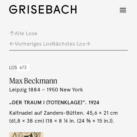
Alle Lose
Vorheriges Los
Nächstes Los
LOS
673
Max Beckmann
Leipzig 1884 – 1950 New York
„DER TRAUM I (TOTENKLAGE)“. 1924
Kaltnadel auf Zanders-Bütten. 45,6 × 21 cm
(61,8 × 38 cm) (18 × 8 ¼ in. (24 ⅜ × 15 in.)).