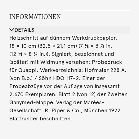
INFORMATIONEN
DETAILS
Holzschnitt auf dünnem Werkdruckpapier.
18 × 10 cm (32,5 × 21,1 cm) (7 ⅛ × 3 ⅞ in.
(12 ¾ × 8 ¼ in.)). Signiert, bezeichnet und
(später) mit Widmung versehen: Probedruck
für Quappi. Werkverzeichnis: Hofmaier 228 A.
(von B.b.) / Söhn HDO 117-2. Einer der
Probeabzüge vor der Auflage von insgesamt
2.670 Exemplaren. Blatt 2 (von 12) der Zweiten
Ganymed-Mappe. Verlag der Marées-
Gesellschaft, R. Piper & Co., München 1922.
Blattränder beschnitten.