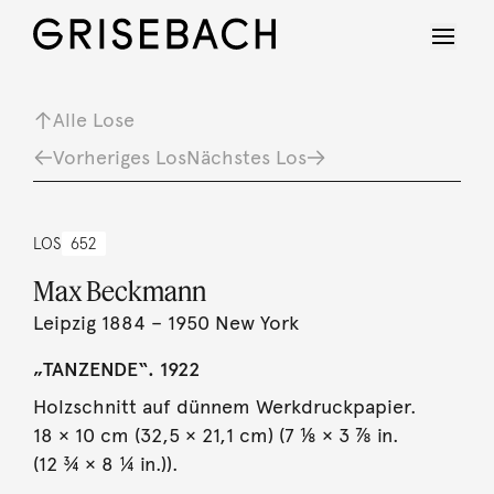
Alle Lose
Vorheriges Los
Nächstes Los
LOS
652
Max Beckmann
Leipzig 1884 – 1950 New York
„TANZENDE“. 1922
Holzschnitt auf dünnem Werkdruckpapier.
18 × 10 cm (32,5 × 21,1 cm) (7 ⅛ × 3 ⅞ in.
(12 ¾ × 8 ¼ in.)).