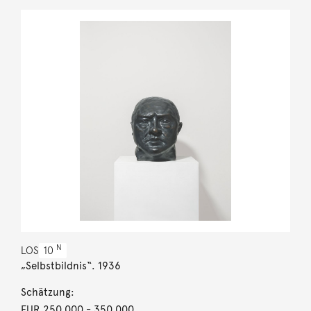
N
LOS
10
„Selbstbildnis“. 1936
Schätzung:
EUR 250.000
- 350.000