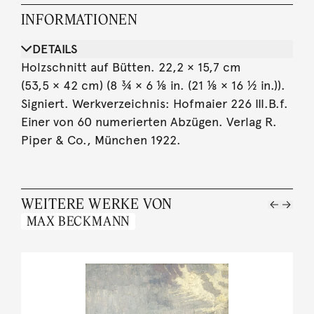
INFORMATIONEN
DETAILS
Holzschnitt auf Bütten. 22,2 × 15,7 cm
(53,5 × 42 cm) (8 ¾ × 6 ⅛ in. (21 ⅛ × 16 ½ in.)).
Signiert. Werkverzeichnis: Hofmaier 226 III.B.f.
Einer von 60 numerierten Abzügen. Verlag R.
Piper & Co., München 1922.
WEITERE WERKE VON
MAX BECKMANN