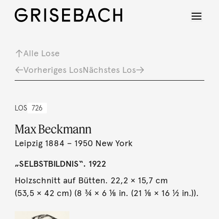
Alle Lose
Vorheriges Los
Nächstes Los
LOS
726
Max Beckmann
Leipzig 1884 – 1950 New York
„SELBSTBILDNIS“. 1922
Holzschnitt auf Bütten. 22,2 × 15,7 cm
(53,5 × 42 cm) (8 ¾ × 6 ⅛ in. (21 ⅛ × 16 ½ in.)).