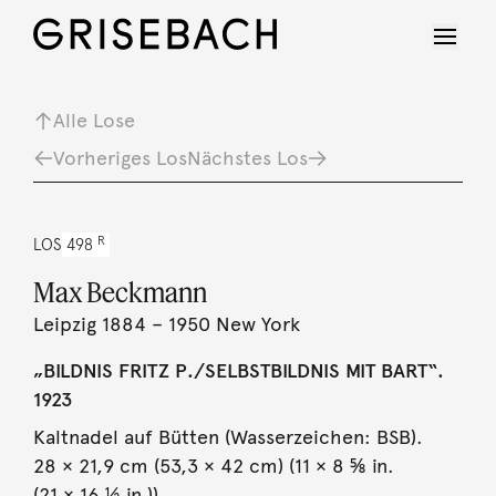
Alle Lose
Vorheriges Los
Nächstes Los
R
LOS
498
Max Beckmann
Leipzig 1884 – 1950 New York
„BILDNIS FRITZ P./SELBSTBILDNIS MIT BART“.
1923
Kaltnadel auf Bütten (Wasserzeichen: BSB).
28 × 21,9 cm (53,3 × 42 cm) (11 × 8 ⅝ in.
(21 × 16 ½ in.)).