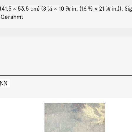
41,5 × 53,5 cm) (8 ½ × 10 ⅞ in. (16 ⅜ × 21 ⅛ in.)). S
. Gerahmt
ANN