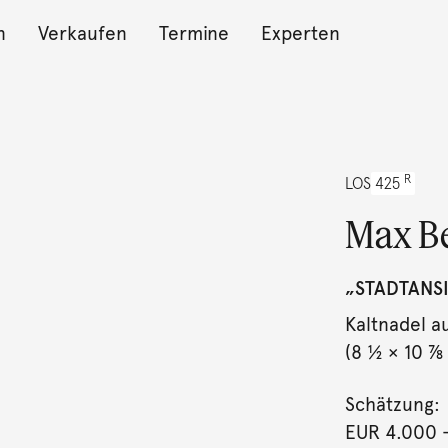
n
Verkaufen
Termine
Experten
R
LOS
425
Max B
„STADTANSI
Kaltnadel a
(8 ½ × 10 ⅞ 
Schätzung:
EUR 4.000