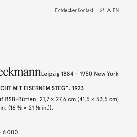
Entdecken
Kontakt
EN
eckmann
Leipzig 1884 – 1950 New York
CHT MIT EISERNEM STEG“. 1923
uf BSB-Bütten. 21,7 × 27,6 cm (41,5 × 53,5 cm)
in. (16 ⅜ × 21 ⅛ in.)).
- 6.000