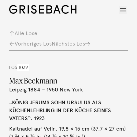
Alle Lose
Vorheriges Los
Nächstes Los
LOS
1039
Max Beckmann
Leipzig 1884 – 1950 New York
„KÖNIG JERUMS SOHN URSULUS ALS
KÜCHENLEHRLING IN DER KÜCHE SEINES
VATERS“. 1923
Kaltnadel auf Velin. 19,8 × 15 cm (37,7 × 27 cm)
(7 ¾ × 5 ⅞ in. (14 ⅞ × 10 ⅝ in.)).