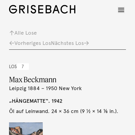
Alle Lose
Vorheriges Los
Nächstes Los
LOS
7
Max Beckmann
Leipzig 1884 – 1950 New York
„HÄNGEMATTE“. 1942
Öl auf Leinwand. 24 × 36 cm (9 ½ × 14 ⅛ in.).