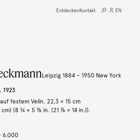
Entdecken
Kontakt
EN
eckmann
Leipzig 1884 – 1950 New York
. 1923
auf festem Velin. 22,3 × 15 cm
 cm) (8 ¾ × 5 ⅞ in. (21 ⅞ × 14 in.)).
- 6.000