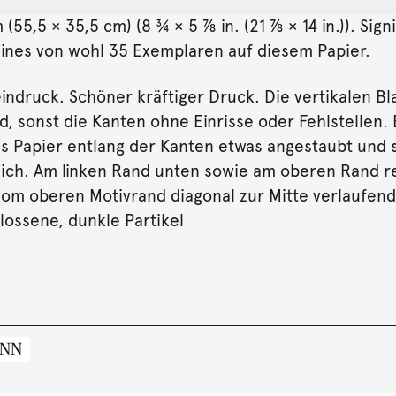
 (55,5 × 35,5 cm) (8 ¾ × 5 ⅞ in. (21 ⅞ × 14 in.)). Sig
 Eines von wohl 35 Exemplaren auf diesem Papier.
druck. Schöner kräftiger Druck. Die vertikalen Bl
, sonst die Kanten ohne Einrisse oder Fehlstellen
Das Papier entlang der Kanten etwas angestaubt und
ch. Am linken Rand unten sowie am oberen Rand rec
 vom oberen Motivrand diagonal zur Mitte verlaufend
lossene, dunkle Partikel
ANN