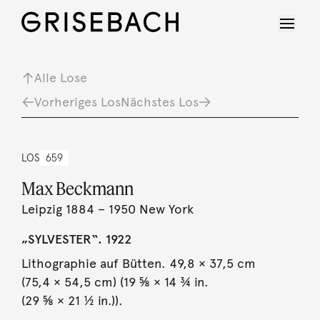
Alle Lose
Vorheriges Los
Nächstes Los
LOS
659
Max Beckmann
Leipzig 1884 – 1950 New York
„SYLVESTER“. 1922
Lithographie auf Bütten. 49,8 × 37,5 cm
(75,4 × 54,5 cm) (19 ⅝ × 14 ¾ in.
(29 ⅝ × 21 ½ in.)).