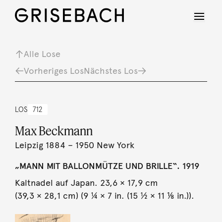
Alle Lose
Vorheriges Los
Nächstes Los
LOS
712
Max Beckmann
Leipzig 1884 – 1950 New York
„MANN MIT BALLONMÜTZE UND BRILLE“. 1919
Kaltnadel auf Japan. 23,6 × 17,9 cm
(39,3 × 28,1 cm) (9 ¼ × 7 in. (15 ½ × 11 ⅛ in.)).