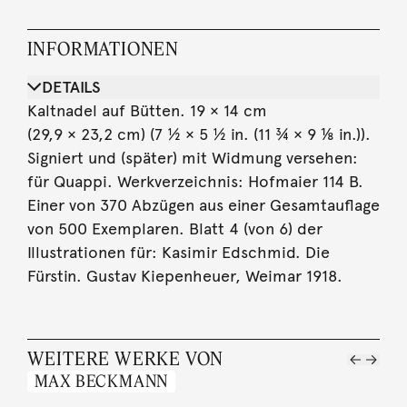
INFORMATIONEN
DETAILS
Kaltnadel auf Bütten. 19 × 14 cm
(29,9 × 23,2 cm) (7 ½ × 5 ½ in. (11 ¾ × 9 ⅛ in.)).
Signiert und (später) mit Widmung versehen:
für Quappi. Werkverzeichnis: Hofmaier 114 B.
Einer von 370 Abzügen aus einer Gesamtauflage
von 500 Exemplaren. Blatt 4 (von 6) der
Illustrationen für: Kasimir Edschmid. Die
Fürstin. Gustav Kiepenheuer, Weimar 1918.
WEITERE WERKE VON
MAX BECKMANN