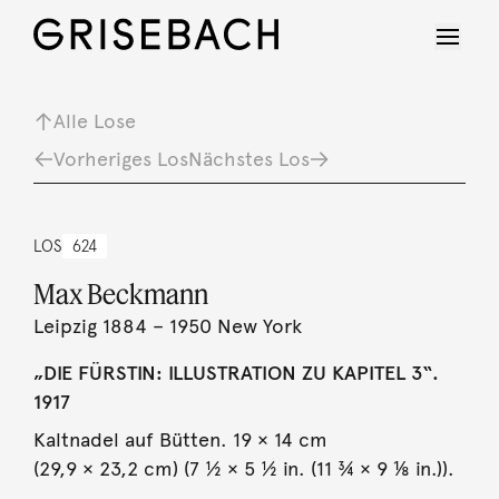
Alle Lose
Vorheriges Los
Nächstes Los
LOS
624
Max Beckmann
Leipzig 1884 – 1950 New York
„DIE FÜRSTIN: ILLUSTRATION ZU KAPITEL 3“.
1917
Kaltnadel auf Bütten. 19 × 14 cm
(29,9 × 23,2 cm) (7 ½ × 5 ½ in. (11 ¾ × 9 ⅛ in.)).