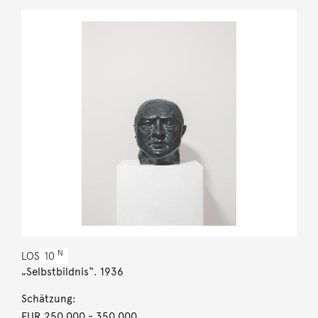
N
LOS
10
„Selbstbildnis“. 1936
Schätzung:
EUR 250.000
- 350.000