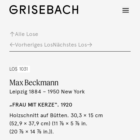
Alle Lose
Vorheriges Los
Nächstes Los
LOS
1031
Max Beckmann
Leipzig 1884 – 1950 New York
„FRAU MIT KERZE“. 1920
Holzschnitt auf Bütten. 30,3 × 15 cm
(52,9 × 37,9 cm) (11 ⅞ × 5 ⅞ in.
(20 ⅞ × 14 ⅞ in.)).