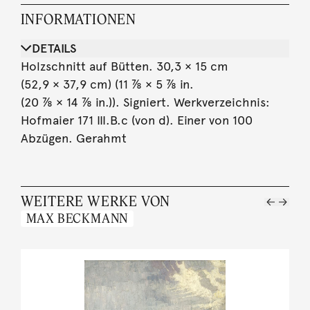
INFORMATIONEN
DETAILS
Holzschnitt auf Bütten. 30,3 × 15 cm
(52,9 × 37,9 cm) (11 ⅞ × 5 ⅞ in.
(20 ⅞ × 14 ⅞ in.)). Signiert. Werkverzeichnis:
Hofmaier 171 III.B.c (von d). Einer von 100
Abzügen. Gerahmt
WEITERE WERKE VON
MAX BECKMANN