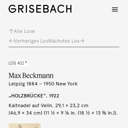
Alle Lose
Vorheriges Los
Nächstes Los
R
LOS
402
Max Beckmann
Leipzig 1884 – 1950 New York
„HOLZBRÜCKE“. 1922
Kaltnadel auf Velin. 29,1 × 23,2 cm
(46,9 × 34 cm) (11 ½ × 9 ⅛ in. (18 ½ × 13 ⅜ in.)).