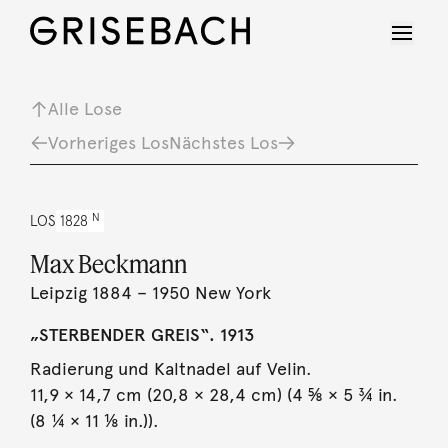
Alle Lose
Vorheriges Los
Nächstes Los
N
LOS
1828
Max Beckmann
Leipzig 1884 – 1950 New York
„STERBENDER GREIS“. 1913
Radierung und Kaltnadel auf Velin.
11,9 × 14,7 cm (20,8 × 28,4 cm) (4 ⅝ × 5 ¾ in.
(8 ¼ × 11 ⅛ in.)).