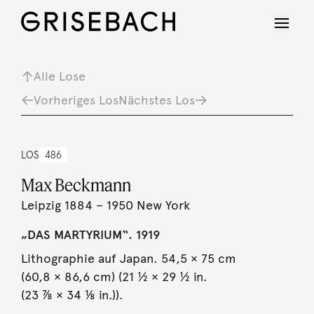
Alle Lose
Vorheriges Los
Nächstes Los
LOS
486
Max Beckmann
Leipzig 1884 – 1950 New York
„DAS MARTYRIUM“. 1919
Lithographie auf Japan. 54,5 × 75 cm
(60,8 × 86,6 cm) (21 ½ × 29 ½ in.
(23 ⅞ × 34 ⅛ in.)).