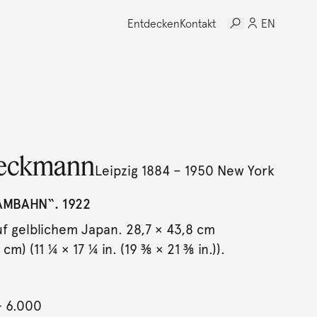
Entdecken
Kontakt
EN
eckmann
Leipzig 1884 – 1950 New York
AMBAHN“. 1922
uf gelblichem Japan. 28,7 × 43,8 cm
 cm) (11 ¼ × 17 ¼ in. (19 ⅜ × 21 ⅜ in.)).
- 6.000