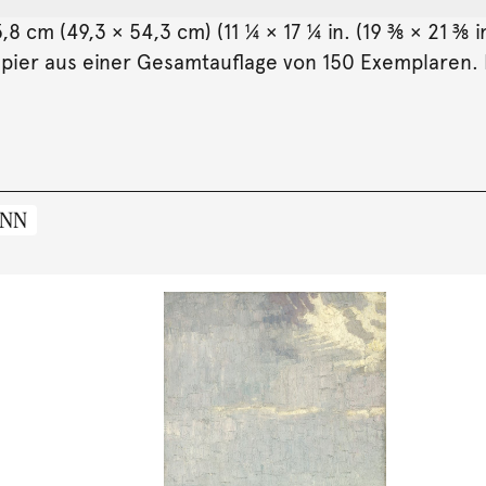
8 cm (49,3 × 54,3 cm) (11 ¼ × 17 ¼ in. (19 ⅜ × 21 ⅜ i
pier aus einer Gesamtauflage von 150 Exemplaren. 
ANN