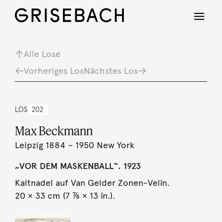
Alle Lose
Vorheriges Los
Nächstes Los
LOS
202
Max Beckmann
Leipzig 1884 – 1950 New York
„VOR DEM MASKENBALL“. 1923
Kaltnadel auf Van Gelder Zonen-Velin.
20 × 33 cm (7 ⅞ × 13 in.).