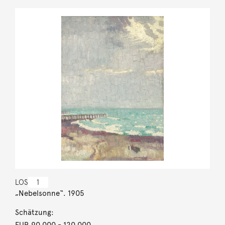
LOS
1
„Nebelsonne“. 1905
Schätzung:
EUR 90.000
- 120.000