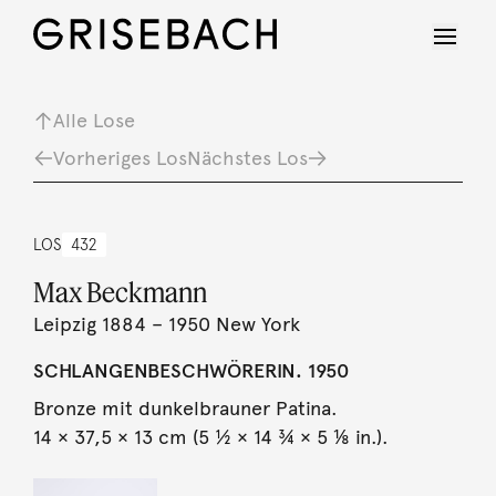
Alle Lose
Vorheriges Los
Nächstes Los
LOS
432
Max Beckmann
Leipzig 1884 – 1950 New York
SCHLANGENBESCHWÖRERIN. 1950
Bronze mit dunkelbrauner Patina.
14 × 37,5 × 13 cm (5 ½ × 14 ¾ × 5 ⅛ in.).