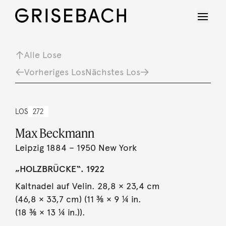
Alle Lose
Vorheriges Los
Nächstes Los
LOS
272
Max Beckmann
Leipzig 1884 – 1950 New York
„HOLZBRÜCKE“. 1922
Kaltnadel auf Velin. 28,8 × 23,4 cm
(46,8 × 33,7 cm) (11 ⅜ × 9 ¼ in.
(18 ⅜ × 13 ¼ in.)).