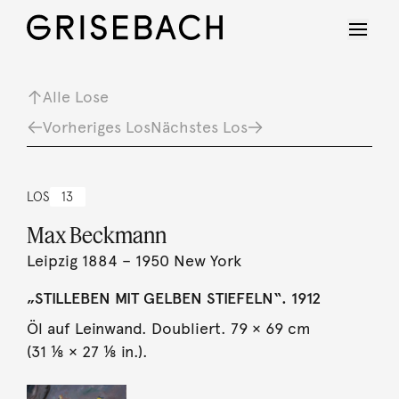
Alle Lose
Vorheriges Los
Nächstes Los
LOS
13
Max Beckmann
Leipzig 1884 – 1950 New York
„STILLEBEN MIT GELBEN STIEFELN“. 1912
Öl auf Leinwand. Doubliert. 79 × 69 cm
(31 ⅛ × 27 ⅛ in.).