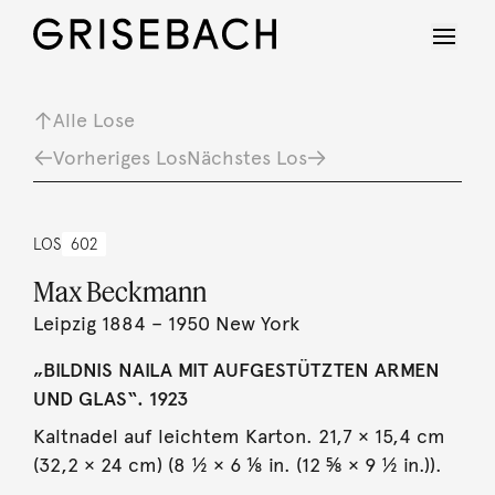
Alle Lose
Vorheriges Los
Nächstes Los
LOS
602
Max Beckmann
Leipzig 1884 – 1950 New York
„BILDNIS NAILA MIT AUFGESTÜTZTEN ARMEN
UND GLAS“. 1923
Kaltnadel auf leichtem Karton. 21,7 × 15,4 cm
(32,2 × 24 cm) (8 ½ × 6 ⅛ in. (12 ⅝ × 9 ½ in.)).