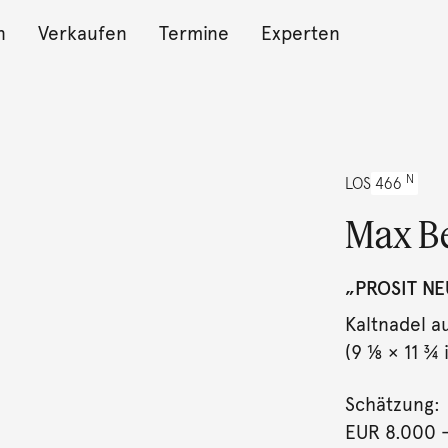
n
Verkaufen
Termine
Experten
N
LOS
466
Max B
„PROSIT NE
Kaltnadel a
(9 ⅛ × 11 ¾ i
Schätzung:
EUR 8.000