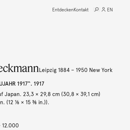
Entdecken
Kontakt
EN
eckmann
Leipzig 1884 – 1950 New York
UJAHR 1917“. 1917
uf Japan. 23,3 × 29,8 cm (30,8 × 39,1 cm)
n. (12 ⅛ × 15 ⅜ in.)).
- 12.000