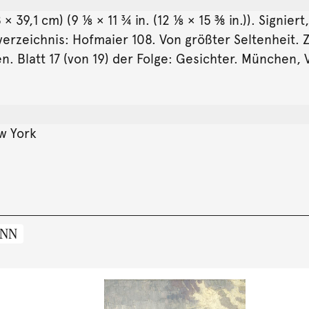
× 39,1 cm) (9 ⅛ × 11 ¾ in. (12 ⅛ × 15 ⅜ in.)). Signi
rzeichnis: Hofmaier 108. Von größter Seltenheit. Z
 Blatt 17 (von 19) der Folge: Gesichter. München, V
w York
ANN