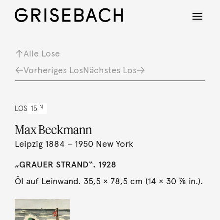
Alle Lose
Vorheriges Los
Nächstes Los
N
LOS
15
Max Beckmann
Leipzig 1884 – 1950 New York
„GRAUER STRAND“. 1928
Öl auf Leinwand. 35,5 × 78,5 cm (14 × 30 ⅞ in.).