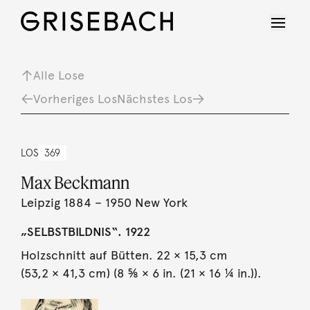
Alle Lose
Vorheriges Los
Nächstes Los
LOS
369
Max Beckmann
Leipzig 1884 – 1950 New York
„SELBSTBILDNIS“. 1922
Holzschnitt auf Bütten. 22 × 15,3 cm
(53,2 × 41,3 cm) (8 ⅝ × 6 in. (21 × 16 ¼ in.)).