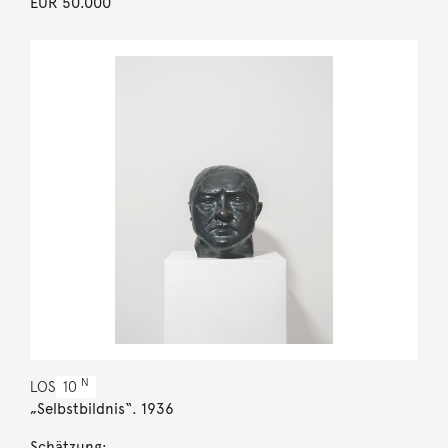
EUR 50.000
N
LOS
10
„Selbstbildnis“. 1936
Schätzung: