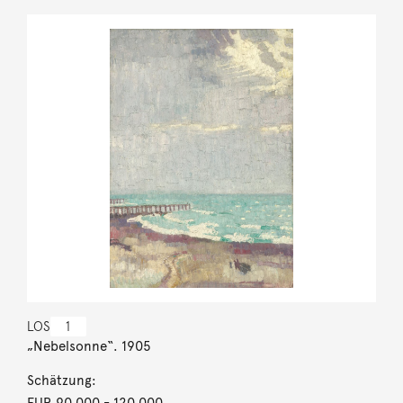
LOS
1
„Nebelsonne“. 1905
Schätzung:
EUR 90.000
- 120.000