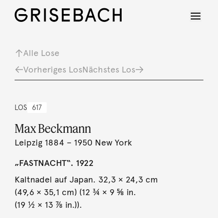
Alle Lose
Vorheriges Los
Nächstes Los
LOS
617
Max Beckmann
Leipzig 1884 – 1950 New York
„FASTNACHT“. 1922
Kaltnadel auf Japan. 32,3 × 24,3 cm
(49,6 × 35,1 cm) (12 ¾ × 9 ⅝ in.
(19 ½ × 13 ⅞ in.)).