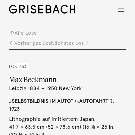
Alle Lose
Vorheriges Los
Nächstes Los
LOS
664
Max Beckmann
Leipzig 1884 – 1950 New York
„SELBSTBILDNIS IM AUTO“ („AUTOFAHRT“).
1923
Lithographie auf imitiertem Japan.
41,7 × 63,5 cm (52 × 78,6 cm) (16 ⅜ × 25 in.
(20 ½ × 31 in.)).