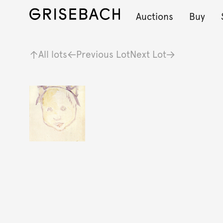
Auctions
Buy
All lots
Previous Lot
Next Lot