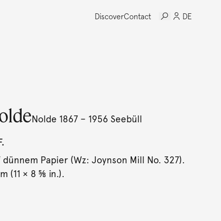
Discover
Contact
DE
olde
Nolde 1867 – 1956 Seebüll
.
f dünnem Papier (Wz: Joynson Mill No. 327).
m (11 × 8 ⅝ in.).