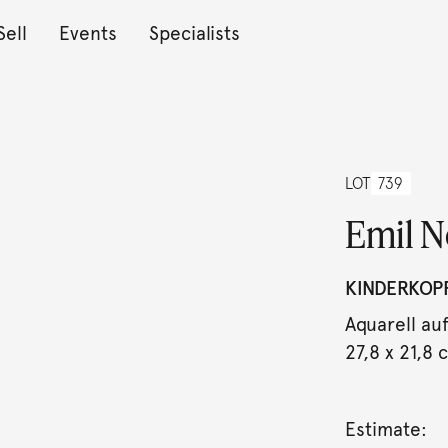
Sell
Events
Specialists
LOT
739
Emil N
KINDERKOPF
Aquarell au
27,8 x 21,8 c
Estimate: