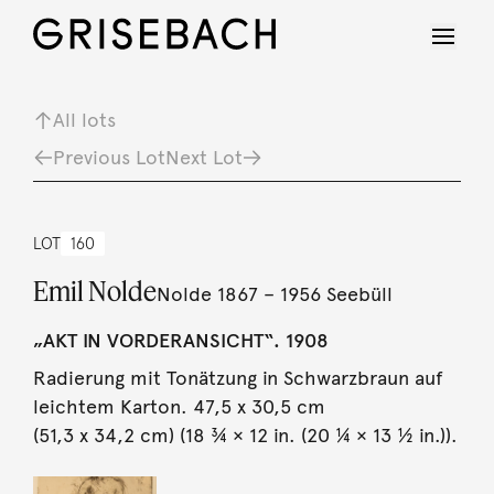
All lots
Previous Lot
Next Lot
LOT
160
Emil Nolde
Nolde 1867 – 1956 Seebüll
„AKT IN VORDERANSICHT“. 1908
Radierung mit Tonätzung in Schwarzbraun auf
leichtem Karton. 47,5 x 30,5 cm
(51,3 x 34,2 cm) (18 ¾ × 12 in. (20 ¼ × 13 ½ in.)).