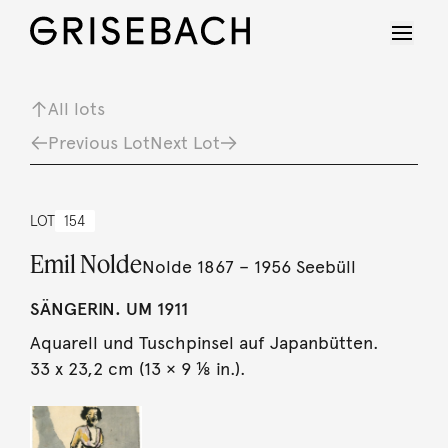
All lots
Previous Lot
Next Lot
LOT
154
Emil Nolde
Nolde 1867 – 1956 Seebüll
SÄNGERIN. UM 1911
Aquarell und Tuschpinsel auf Japanbütten.
33 x 23,2 cm (13 × 9 ⅛ in.).