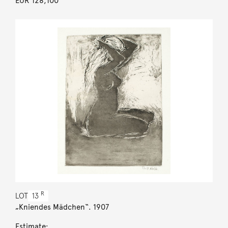
EUR 128,100
R
LOT
13
„Kniendes Mädchen“. 1907
Estimate: