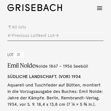
All lots
Previous Lot
Next Lot
LOT
31
Emil Nolde
Nolde 1867 – 1956 Seebüll
SÜDLICHE LANDSCHAFT. (VOR) 1934
Aquarell und Tuschfeder auf Bütten, montiert
in die Vorzugsausgabe des Buches: Emil Nolde:
Jahre der Kämpfe. Berlin, Rembrandt-Verlag,
1934, vor S. 9. 18,4 x 13,8 cm (7 ¼ × 5 ⅜ in.).