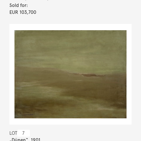
Sold for:
EUR 103,700
LOT
7
„Dünen“. 1901