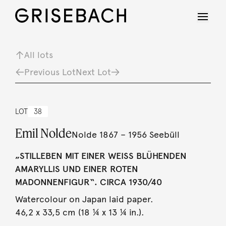
All lots
Previous Lot
Next Lot
LOT
38
Emil Nolde
Nolde 1867 – 1956 Seebüll
„STILLEBEN MIT EINER WEISS BLÜHENDEN A
MARYLLIS UND EINER ROTEN M
ADONNENFIGUR“. CIRCA 1930/40
Watercolour on Japan laid paper.
46,2 x 33,5 cm (18 ¼ x 13 ¼ in.).