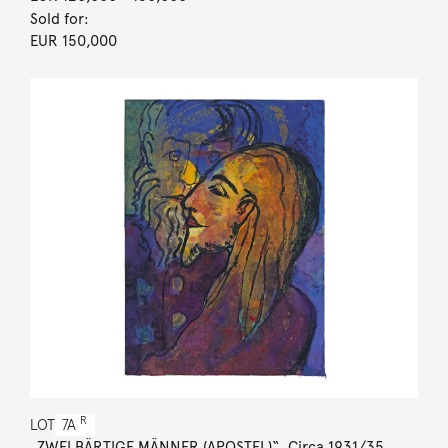
Sold for:
EUR 150,000
R
LOT
7A
„ZWEI BÄRTIGE MÄNNER (APOSTEL)“. Circa 1931/35