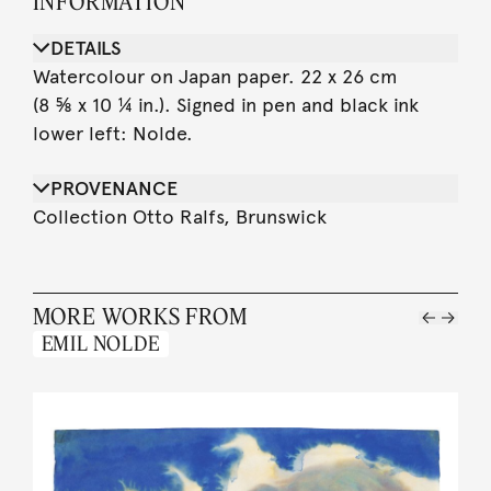
INFORMATION
DETAILS
Watercolour on Japan paper. 22 x 26 cm
(8 ⅝ x 10 ¼ in.). Signed in pen and black ink
lower left: Nolde.
PROVENANCE
Collection Otto Ralfs, Brunswick
MORE WORKS FROM
EMIL NOLDE