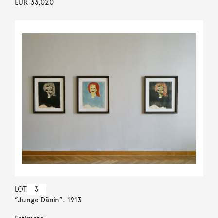
EUR 33,020
LOT
3
”Junge Dänin”. 1913