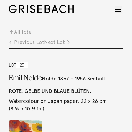
All lots
Previous Lot
Next Lot
LOT
25
Emil Nolde
Nolde 1867 – 1956 Seebüll
ROTE, GELBE UND BLAUE BLÜTEN.
Watercolour on Japan paper. 22 x 26 cm
(8 ⅝ x 10 ¼ in.).