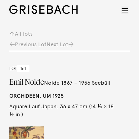
All lots
Previous Lot
Next Lot
LOT
161
Emil Nolde
Nolde 1867 – 1956 Seebüll
ORCHIDEEN. UM 1925
Aquarell auf Japan. 36 x 47 cm (14 ⅛ × 18
½ in.).