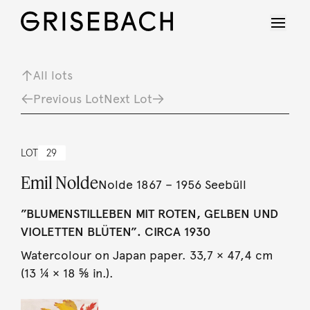
All lots
Previous Lot
Next Lot
LOT
29
Emil Nolde
Nolde 1867 – 1956 Seebüll
”BLUMENSTILLEBEN MIT ROTEN, GELBEN UND
VIOLETTEN BLÜTEN”. CIRCA 1930
Watercolour on Japan paper. 33,7 × 47,4 cm
(13 ¼ × 18 ⅝ in.).