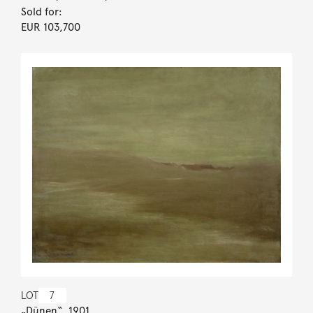
Sold for:
EUR 103,700
LOT
7
„Dünen“. 1901