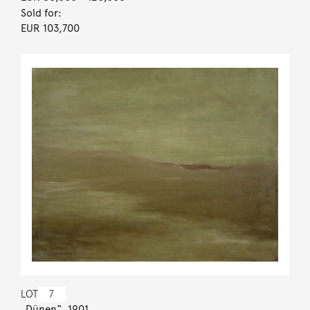
Sold for:
EUR 103,700
LOT
7
„Dünen“. 1901