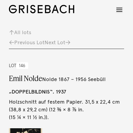
All lots
Previous Lot
Next Lot
LOT
146
Emil Nolde
Nolde 1867 – 1956 Seebüll
„DOPPELBILDNIS“. 1937
Holzschnitt auf festem Papier. 31,5 x 22,4 cm
(38,8 x 29,2 cm) (12 ⅜ × 8 ⅞ in.
(15 ¼ × 11 ½ in.)).